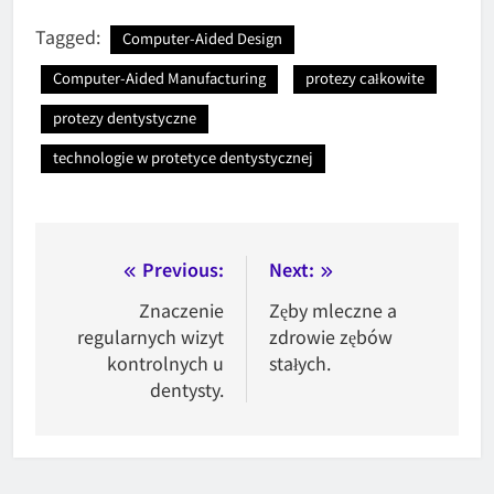
Tagged:
Computer-Aided Design
Computer-Aided Manufacturing
protezy całkowite
protezy dentystyczne
technologie w protetyce dentystycznej
Nawigacja
Previous:
Next:
wpisu
Znaczenie
Zęby mleczne a
regularnych wizyt
zdrowie zębów
kontrolnych u
stałych.
dentysty.