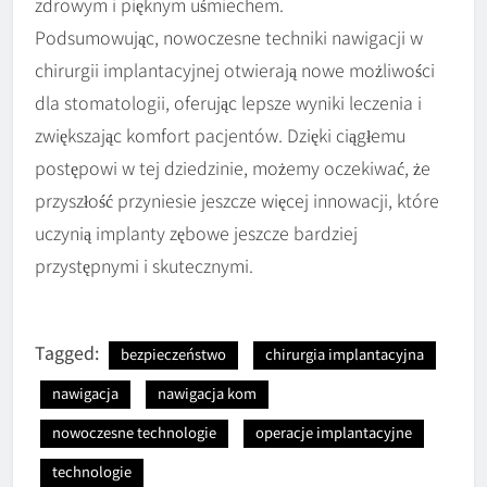
zdrowym i pięknym uśmiechem.
Podsumowując, nowoczesne techniki nawigacji w
chirurgii implantacyjnej otwierają nowe możliwości
dla stomatologii, oferując lepsze wyniki leczenia i
zwiększając komfort pacjentów. Dzięki ciągłemu
postępowi w tej dziedzinie, możemy oczekiwać, że
przyszłość przyniesie jeszcze więcej innowacji, które
uczynią implanty zębowe jeszcze bardziej
przystępnymi i skutecznymi.
Tagged:
bezpieczeństwo
chirurgia implantacyjna
nawigacja
nawigacja kom
nowoczesne technologie
operacje implantacyjne
technologie