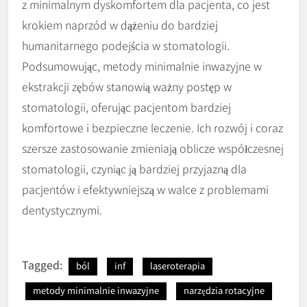
z minimalnym dyskomfortem dla pacjenta, co jest
krokiem naprzód w dążeniu do bardziej
humanitarnego podejścia w stomatologii.
Podsumowując, metody minimalnie inwazyjne w
ekstrakcji zębów stanowią ważny postęp w
stomatologii, oferując pacjentom bardziej
komfortowe i bezpieczne leczenie. Ich rozwój i coraz
szersze zastosowanie zmieniają oblicze współczesnej
stomatologii, czyniąc ją bardziej przyjazną dla
pacjentów i efektywniejszą w walce z problemami
dentystycznymi.
Tagged:
ból
inf
laseroterapia
metody minimalnie inwazyjne
narzędzia rotacyjne