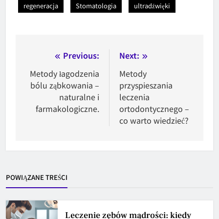
regeneracja
Stomatologia
ultradźwięki
Nawigacja
Previous:
Next:
wpisu
Metody łagodzenia
Metody
bólu ząbkowania –
przyspieszania
naturalne i
leczenia
farmakologiczne.
ortodontycznego –
co warto wiedzieć?
POWIĄZANE TREŚCI
Leczenie zębów mądrości: kiedy