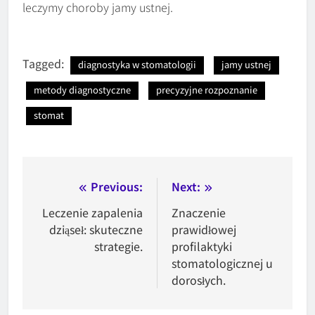
leczymy choroby jamy ustnej.
Tagged:
diagnostyka w stomatologii
jamy ustnej
metody diagnostyczne
precyzyjne rozpoznanie
stomat
Nawigacja
Previous:
Next:
wpisu
Leczenie zapalenia
Znaczenie
dziąseł: skuteczne
prawidłowej
strategie.
profilaktyki
stomatologicznej u
dorosłych.