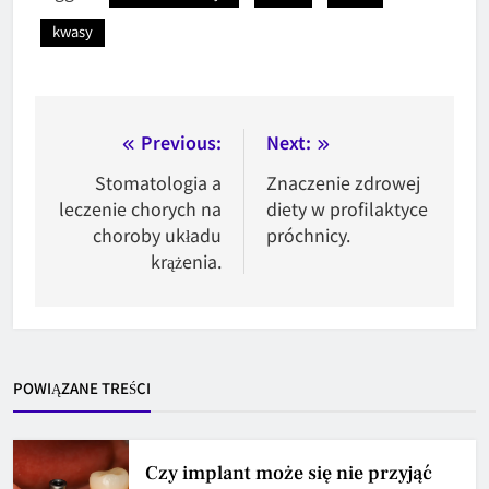
kwasy
Nawigacja
Previous:
Next:
wpisu
Stomatologia a
Znaczenie zdrowej
leczenie chorych na
diety w profilaktyce
choroby układu
próchnicy.
krążenia.
POWIĄZANE TREŚCI
Czy implant może się nie przyjąć