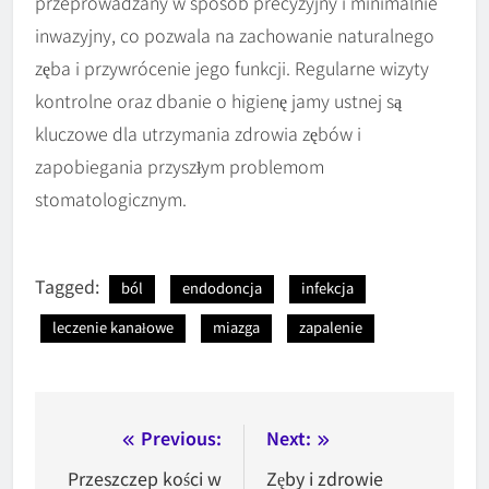
przeprowadzany w sposób precyzyjny i minimalnie
inwazyjny, co pozwala na zachowanie naturalnego
zęba i przywrócenie jego funkcji. Regularne wizyty
kontrolne oraz dbanie o higienę jamy ustnej są
kluczowe dla utrzymania zdrowia zębów i
zapobiegania przyszłym problemom
stomatologicznym.
Tagged:
ból
endodoncja
infekcja
leczenie kanałowe
miazga
zapalenie
Nawigacja
Previous:
Next:
wpisu
Przeszczep kości w
Zęby i zdrowie