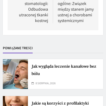
stomatologii:
ogólne: Związek
Odbudowa
między stanem jamy
utraconej tkanki
ustnej a chorobami
kostnej
systemicznymi
POWIĄZANE TREŚCI
Jak wygląda leczenie kanałowe bez
bólu
8 SIERPNIA, 2026
Jakie są korzyści z profilaktyki