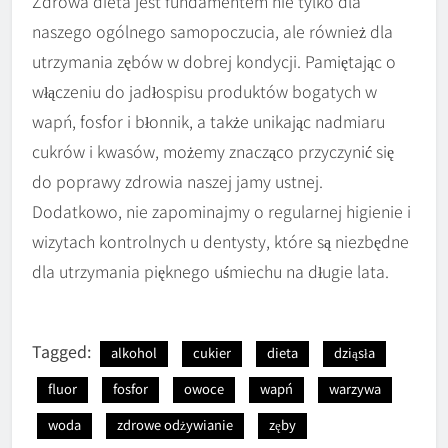
Zdrowa dieta jest fundamentem nie tylko dla
naszego ogólnego samopoczucia, ale również dla
utrzymania zębów w dobrej kondycji. Pamiętając o
włączeniu do jadłospisu produktów bogatych w
wapń, fosfor i błonnik, a także unikając nadmiaru
cukrów i kwasów, możemy znacząco przyczynić się
do poprawy zdrowia naszej jamy ustnej.
Dodatkowo, nie zapominajmy o regularnej higienie i
wizytach kontrolnych u dentysty, które są niezbędne
dla utrzymania pięknego uśmiechu na długie lata.
Tagged:
alkohol
cukier
dieta
dziąsła
fluor
fosfor
owoce
wapń
warzywa
woda
zdrowe odżywianie
zęby