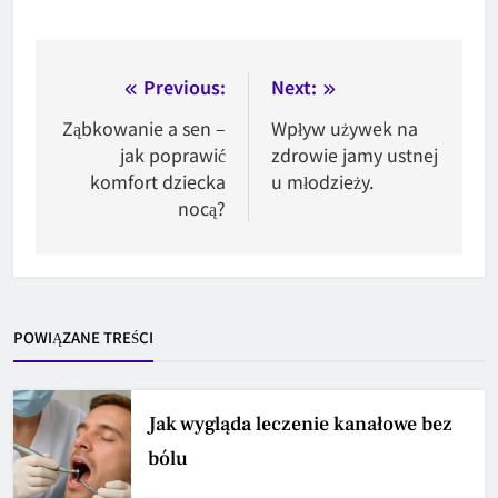
Nawigacja
Previous:
Next:
wpisu
Ząbkowanie a sen –
Wpływ używek na
jak poprawić
zdrowie jamy ustnej
komfort dziecka
u młodzieży.
nocą?
POWIĄZANE TREŚCI
Jak wygląda leczenie kanałowe bez
bólu