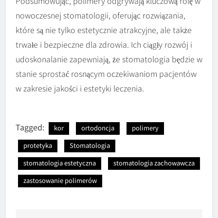
Podsumowując, polimery odgrywają kluczową rolę w
nowoczesnej stomatologii, oferując rozwiązania,
które są nie tylko estetycznie atrakcyjne, ale także
trwałe i bezpieczne dla zdrowia. Ich ciągły rozwój i
udoskonalanie zapewniają, że stomatologia będzie w
stanie sprostać rosnącym oczekiwaniom pacjentów
w zakresie jakości i estetyki leczenia.
Tagged:
kor
ortodoncja
polimery
protetyka
Stomatologia
stomatologia estetyczna
stomatologia zachowawcza
zastosowanie polimerów