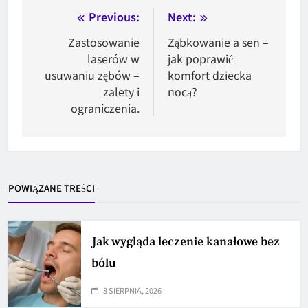
Nawigacja
Previous:
Next:
wpisu
Zastosowanie
Ząbkowanie a sen –
laserów w
jak poprawić
usuwaniu zębów –
komfort dziecka
zalety i
nocą?
ograniczenia.
POWIĄZANE TREŚCI
Jak wygląda leczenie kanałowe bez
bólu
8 SIERPNIA, 2026