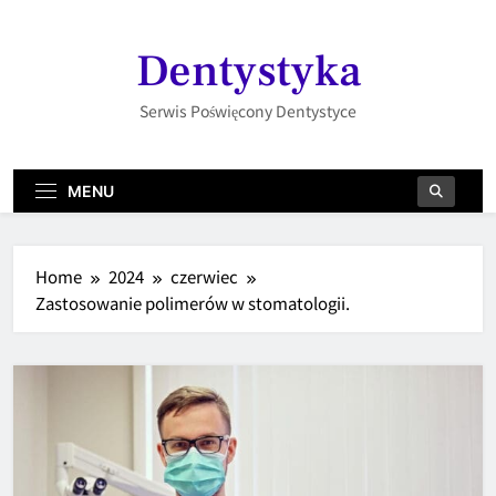
Skip
to
Dentystyka
content
Serwis Poświęcony Dentystyce
MENU
Home
2024
czerwiec
Zastosowanie polimerów w stomatologii.