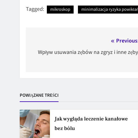
Tagged:
mikroskop
minimalizacja ryzyka powikła
Nawigacja
Previous
wpisu
Wpływ usuwania zębów na zgryz i inne zęby
POWIĄZANE TREŚCI
Jak wygląda leczenie kanałowe
bez bólu