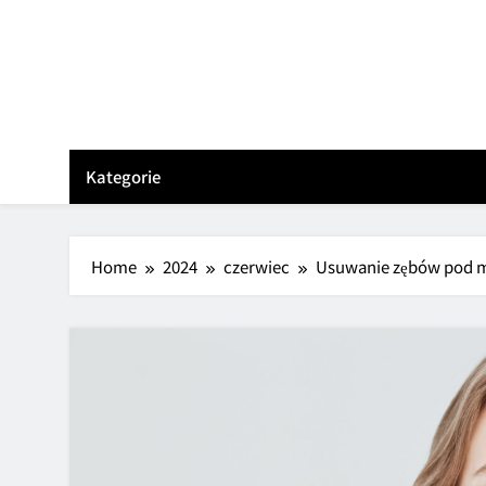
Skip
to
content
Kategorie
Home
2024
czerwiec
Usuwanie zębów pod m