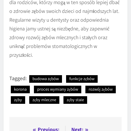
dla rodziców, którzy mogą w ten sposób lepiej dbać
o zdrowie zębów swoich dzieci od najmłodszych lat.
Regularne wizyty u dentysty oraz odpowiednia
higiena jamy ustnej są niezbędne, aby zapewnić
zdrowy rozwój zębów mlecznych i stałych oraz
uniknąć problemów stomatologicznych w
przyszłości.
Tagged:
budowa zębów
funkcje zębów
korona
proces wymiany zębów
rozwój zębów
zęby
zęby mleczne
zęby stałe
Nawigacja
Previous:
Next: