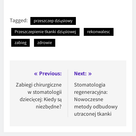
Tagged:
przeszczep dziąsłowy
Przeszczepienie tkanki dziąsłowej
rekonwalesc
zabieg
zdrowie
Nawigacja
Previous:
Next:
wpisu
Zabiegi chirurgiczne
Stomatologia
w stomatologii
regeneracyjna:
dziecięcej: Kiedy są
Nowoczesne
niezbędne?
metody odbudowy
utraconej tkanki