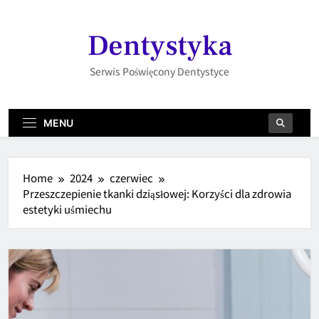
Skip
to
Dentystyka
content
Serwis Poświęcony Dentystyce
MENU
Home
2024
czerwiec
Przeszczepienie tkanki dziąsłowej: Korzyści dla zdrowia
estetyki uśmiechu