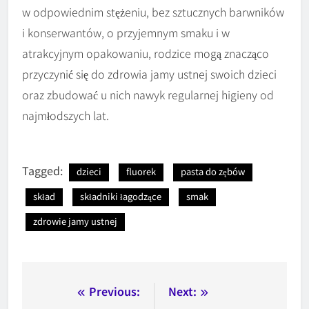
w odpowiednim stężeniu, bez sztucznych barwników
i konserwantów, o przyjemnym smaku i w
atrakcyjnym opakowaniu, rodzice mogą znacząco
przyczynić się do zdrowia jamy ustnej swoich dzieci
oraz zbudować u nich nawyk regularnej higieny od
najmłodszych lat.
Tagged:
dzieci
fluorek
pasta do zębów
skład
składniki łagodzące
smak
zdrowie jamy ustnej
Nawigacja
Previous:
Next: