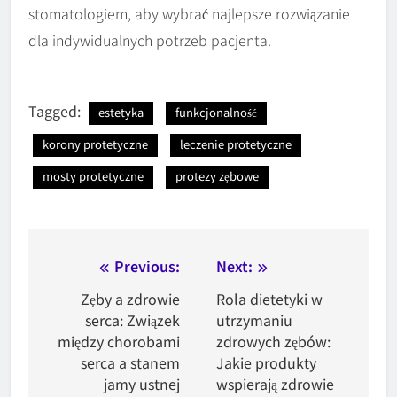
stomatologiem, aby wybrać najlepsze rozwiązanie
dla indywidualnych potrzeb pacjenta.
Tagged:
estetyka
funkcjonalność
korony protetyczne
leczenie protetyczne
mosty protetyczne
protezy zębowe
Nawigacja
Previous:
Next:
wpisu
Zęby a zdrowie
Rola dietetyki w
serca: Związek
utrzymaniu
między chorobami
zdrowych zębów:
serca a stanem
Jakie produkty
jamy ustnej
wspierają zdrowie