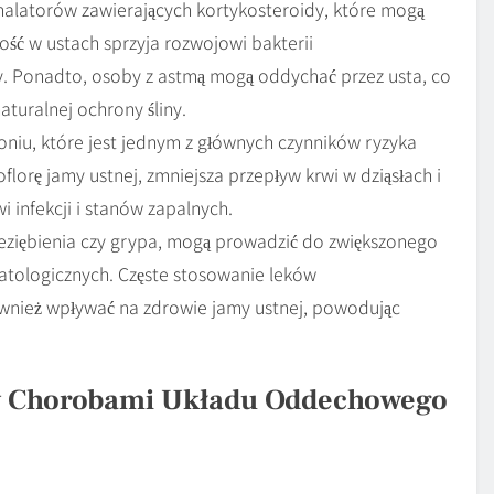
halatorów zawierających kortykosteroidy, które mogą
ść w ustach sprzyja rozwojowi bakterii
y. Ponadto, osoby z astmą mogą oddychać przez usta, co
aturalnej ochrony śliny.
toniu, które jest jednym z głównych czynników ryzyka
orę jamy ustnej, zmniejsza przepływ krwi w dziąsłach i
 infekcji i stanów zapalnych.
zeziębienia czy grypa, mogą prowadzić do zwiększonego
atologicznych. Częste stosowanie leków
nież wpływać na zdrowie jamy ustnej, powodując
zy Chorobami Układu Oddechowego