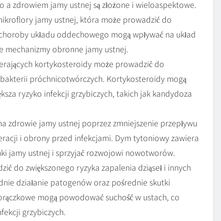
 a zdrowiem jamy ustnej są złożone i wieloaspektowe.
kroflory jamy ustnej, która może prowadzić do
to, choroby układu oddechowego mogą wpływać na układ
ne mechanizmy obronne jamy ustnej.
erających kortykosteroidy może prowadzić do
i bakterii próchnicotwórczych. Kortykosteroidy mogą
sza ryzyko infekcji grzybiczych, takich jak kandydoza
na zdrowie jamy ustnej poprzez zmniejszenie przepływu
neracji i obrony przed infekcjami. Dym tytoniowy zawiera
nki jamy ustnej i sprzyjać rozwojowi nowotworów.
ć do zwiększonego ryzyka zapalenia dziąseł i innych
ie działanie patogenów oraz pośrednie skutki
gorączkowe mogą powodować suchość w ustach, co
fekcji grzybiczych.