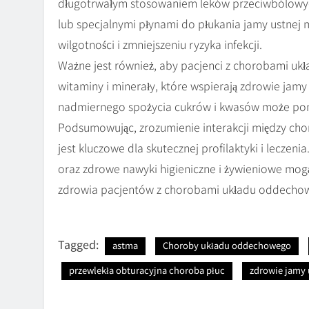
długotrwałym stosowaniem leków przeciwbólowych
lub specjalnymi płynami do płukania jamy ustn
wilgotności i zmniejszeniu ryzyka infekcji.
Ważne jest również, aby pacjenci z chorobami uk
witaminy i minerały, które wspierają zdrowie jam
nadmiernego spożycia cukrów i kwasów może pom
Podsumowując, zrozumienie interakcji między c
jest kluczowe dla skutecznej profilaktyki i leczen
oraz zdrowe nawyki higieniczne i żywieniowe mogą
zdrowia pacjentów z chorobami układu oddecho
Tagged:
astma
Choroby układu oddechowego
przewlekła obturacyjna choroba płuc
zdrowie jamy 