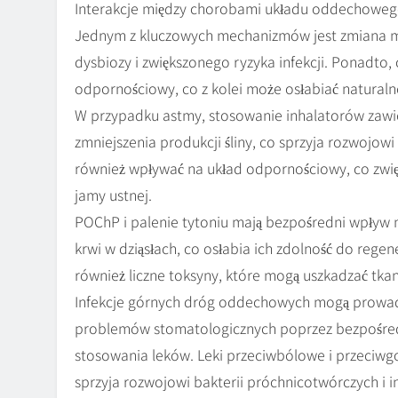
Interakcje między chorobami układu oddechowego
Jednym z kluczowych mechanizmów jest zmiana mi
dysbiozy i zwiększonego ryzyka infekcji. Ponad
odpornościowy, co z kolei może osłabiać natural
W przypadku astmy, stosowanie inhalatorów zawi
zmniejszenia produkcji śliny, co sprzyja rozwojow
również wpływać na układ odpornościowy, co zwięk
jamy ustnej.
POChP i palenie tytoniu mają bezpośredni wpływ 
krwi w dziąsłach, co osłabia ich zdolność do rege
również liczne toksyny, które mogą uszkadzać tka
Infekcje górnych dróg oddechowych mogą prowadzi
problemów stomatologicznych poprzez bezpośredn
stosowania leków. Leki przeciwbólowe i przeciw
sprzyja rozwojowi bakterii próchnicotwórczych i in