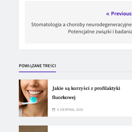
Nawigacja
Previous
wpisu
Stomatologia a choroby neurodegeneracyjne
Potencjalne związki i badani
POWIĄZANE TREŚCI
Jakie są korzyści z profilaktyki
fluorkowej
6 SIERPNIA, 2026