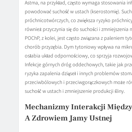
Astma, na przykład, często wymaga stosowania in
powodować suchość w ustach (kserostomię). Sucho
próchnicotwórczych, co zwiększa ryzyko próchnic
również przyczynia się do suchości i zmniejszenia n
POChP, z kolei, jest często związana z paleniem ty
chorób przyzębia. Dym tytoniowy wpływa na mikrofl
osłabia układ odpornościowy, co sprzyja rozwojowi
Infekcje górnych dróg oddechowych, takie jak pr
ryzyka zapalenia dziąseł i innych problemów stom
przeciwbólowych i przeciwgorączkowych może rów
suchość w ustach i zmniejszenie produkcji śliny.
Mechanizmy Interakcji Międ
A Zdrowiem Jamy Ustnej