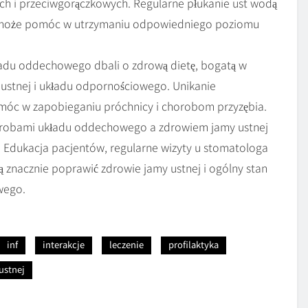
 i przeciwgorączkowych. Regularne płukanie ust wodą
ej może pomóc w utrzymaniu odpowiedniego poziomu
ładu oddechowego dbali o zdrową dietę, bogatą w
y ustnej i układu odpornościowego. Unikanie
óc w zapobieganiu próchnicy i chorobom przyzębia.
horobami układu oddechowego a zdrowiem jamy ustnej
ia. Edukacja pacjentów, regularne wizyty u stomatologa
 znacznie poprawić zdrowie jamy ustnej i ogólny stan
wego.
inf
interakcje
leczenie
profilaktyka
ustnej