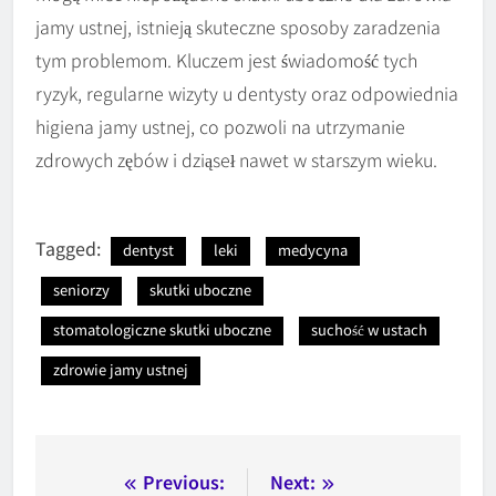
jamy ustnej, istnieją skuteczne sposoby zaradzenia
tym problemom. Kluczem jest świadomość tych
ryzyk, regularne wizyty u dentysty oraz odpowiednia
higiena jamy ustnej, co pozwoli na utrzymanie
zdrowych zębów i dziąseł nawet w starszym wieku.
Tagged:
dentyst
leki
medycyna
seniorzy
skutki uboczne
stomatologiczne skutki uboczne
suchość w ustach
zdrowie jamy ustnej
Nawigacja
Previous:
Next: