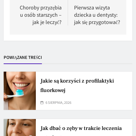
wpisu
Choroby przyzębia
Pierwsza wizyta
u osób starszych –
dziecka u dentysty:
jak je leczyć?
jak się przygotować?
POWIĄZANE TREŚCI
Jakie są korzyści z profilaktyki
fluorkowej
6 SIERPNIA, 2026
Jak dbać o zęby w trakcie leczenia