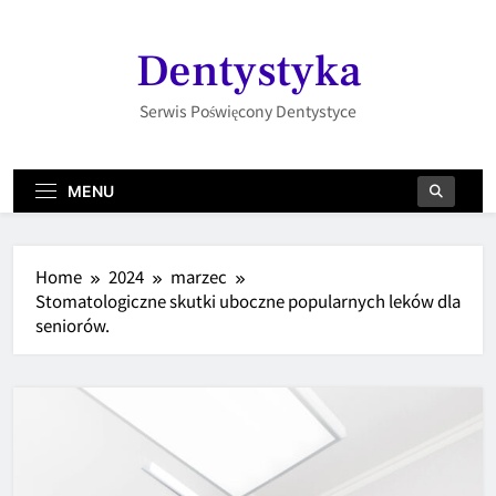
Skip
to
Dentystyka
content
Serwis Poświęcony Dentystyce
MENU
Home
2024
marzec
Stomatologiczne skutki uboczne popularnych leków dla
seniorów.