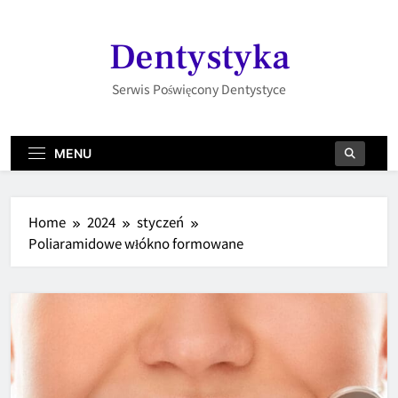
Skip
to
Dentystyka
content
Serwis Poświęcony Dentystyce
MENU
Home
2024
styczeń
Poliaramidowe włókno formowane