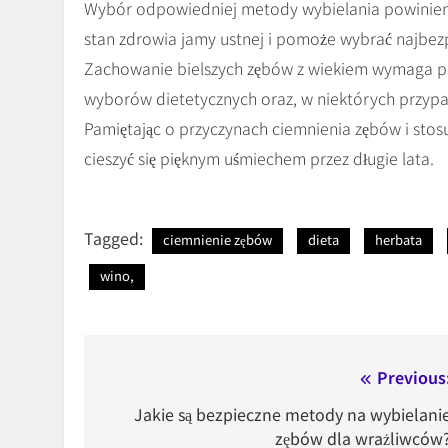
Wybór odpowiedniej metody wybielania powinien b
stan zdrowia jamy ustnej i pomoże wybrać najbezpi
Zachowanie bielszych zębów z wiekiem wymaga p
wyborów dietetycznych oraz, w niektórych przypa
Pamiętając o przyczynach ciemnienia zębów i stos
cieszyć się pięknym uśmiechem przez długie lata.
Tagged:
ciemnienie zębów
dieta
herbata
wino,
Nawigacja
Previous
wpisu
Jakie są bezpieczne metody na wybielani
zębów dla wrażliwców