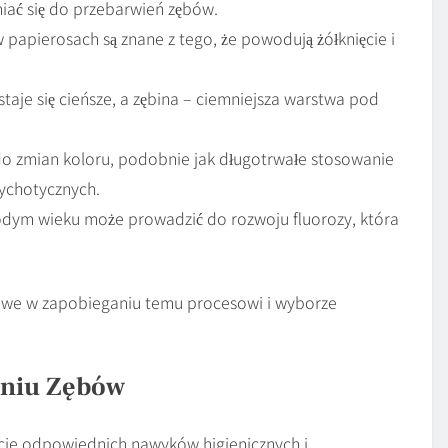
iać się do przebarwień zębów.
 papierosach są znane z tego, że powodują żółknięcie i
taje się cieńsze, a zębina – ciemniejsza warstwa pod
 zmian koloru, podobnie jak długotrwałe stosowanie
ychotycznych.
dym wieku może prowadzić do rozwoju fluorozy, która
zowe w zapobieganiu temu procesowi i wyborze
eniu Zębów
ęcie odpowiednich nawyków higienicznych i