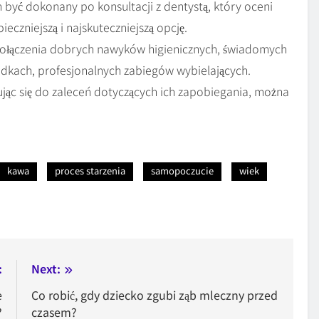
yć dokonany po konsultacji z dentystą, który oceni
eczniejszą i najskuteczniejszą opcję.
ołączenia dobrych nawyków higienicznych, świadomych
dkach, profesjonalnych zabiegów wybielających.
ując się do zaleceń dotyczących ich zapobiegania, można
kawa
proces starzenia
samopoczucie
wiek
:
Next:
e
Co robić, gdy dziecko zgubi ząb mleczny przed
?
czasem?