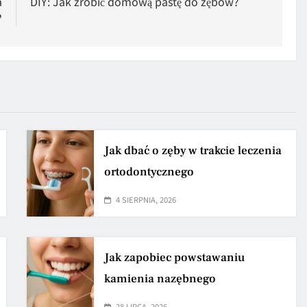
a
DIY: Jak zrobić domową pastę do zębów?
?
Jak dbać o zęby w trakcie leczenia
ortodontycznego
4 SIERPNIA, 2026
Jak zapobiec powstawaniu
kamienia nazębnego
28 LIPCA, 2026