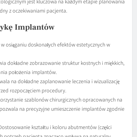
ologicznym jest kluczowa na każdym etapie planowania
godny z oczekiwaniami pacjenta.
tykę Implantów
 w osiąganiu doskonałych efektów estetycznych w
ia dokładne zobrazowanie struktur kostnych i miękkich,
ania położenia implantów.
ala na dokładne zaplanowanie leczenia i wizualizację
rzed rozpoczęciem procedury.
rzystanie szablonów chirurgicznych opracowanych na
pozwala na precyzyjne umieszczenie implantów zgodnie
ostosowanie kształtu i koloru abutmentów (części
ych potrzeb pacjenta znacząco wpływa na naturalny