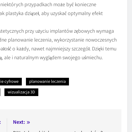
W niektórych przypadkach może być konieczne
k plastyka dziąseł, aby uzyskać optymalny efekt
estetycznych przy użyciu implantów zębowych wymaga
dne planowanie leczenia, wykorzystanie nowoczesnych
bałość o każdy, nawet najmniejszy szczegół. Dzięki temu
cią, ale i naturalnym wyglądem swojego uśmiechu.
ie cyfrowe
planowanie leczenia
wizualizacja 3D
:
Next: