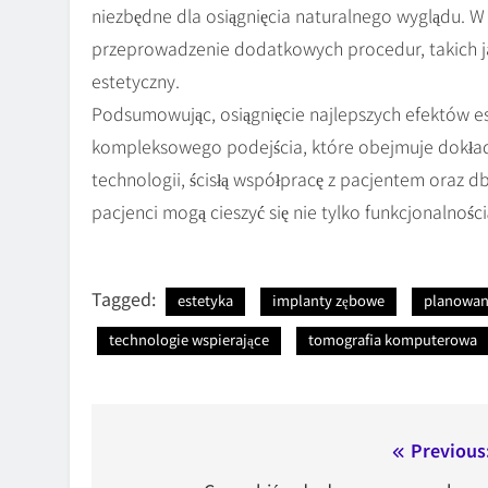
niezbędne dla osiągnięcia naturalnego wyglądu. 
przeprowadzenie dodatkowych procedur, takich ja
estetyczny.
Podsumowując, osiągnięcie najlepszych efektów 
kompleksowego podejścia, które obejmuje dokła
technologii, ścisłą współpracę z pacjentem oraz d
pacjenci mogą cieszyć się nie tylko funkcjonalnoś
Tagged:
estetyka
implanty zębowe
planowan
technologie wspierające
tomografia komputerowa
Nawigacja
Previous