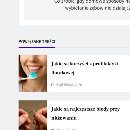
wpisu
Co zrobić, gdy domowe sposoby n
wybielanie zębów nie działają
POWIĄZANE TREŚCI
Jakie są korzyści z profilaktyki
fluorkowej
6 SIERPNIA, 2026
Jakie są najczęstsze błędy przy
nitkowaniu
30 LIPCA, 2026