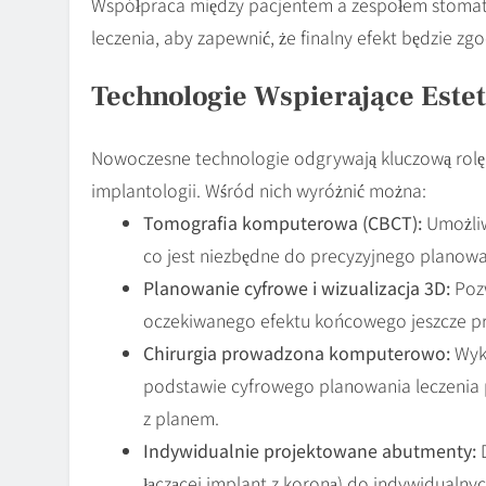
Współpraca między pacjentem a zespołem stomat
leczenia, aby zapewnić, że finalny efekt będzie z
Technologie Wspierające Este
Nowoczesne technologie odgrywają kluczową rolę
implantologii. Wśród nich wyróżnić można:
Tomografia komputerowa (CBCT):
Umożliw
co jest niezbędne do precyzyjnego planow
Planowanie cyfrowe i wizualizacja 3D:
Pozw
oczekiwanego efektu końcowego jeszcze p
Chirurgia prowadzona komputerowo:
Wyko
podstawie cyfrowego planowania leczenia 
z planem.
Indywidualnie projektowane abutmenty:
D
łączącej implant z koroną) do indywidualn