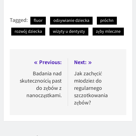
Tagged:
fluor
odżywianie dziecka
próchn
rozwój dziecka
wizyty u dentysty
zęby mleczne
Nawigacja
Previous:
Next:
wpisu
Badania nad
Jak zachęcić
skutecznością past
młodzież do
do zębów z
regularnego
nanocząstkami.
szczotkowania
zębów?