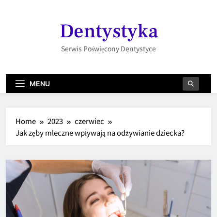
Skip
to
Dentystyka
content
Serwis Poświęcony Dentystyce
MENU
Home
2023
czerwiec
Jak zęby mleczne wpływają na odżywianie dziecka?