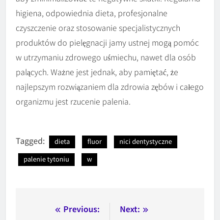
higiena, odpowiednia dieta, profesjonalne
czyszczenie oraz stosowanie specjalistycznych
produktów do pielęgnacji jamy ustnej mogą pomóc
w utrzymaniu zdrowego uśmiechu, nawet dla osób
palących. Ważne jest jednak, aby pamiętać, że
najlepszym rozwiązaniem dla zdrowia zębów i całego
organizmu jest rzucenie palenia.
Tagged:
dieta
fluor
nici dentystyczne
palenie tytoniu
w
Nawigacja
Previous:
Next: