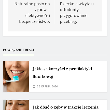
wpisu
Naturalne pasty do
Dziecko a wizyta u
zębów –
ortodonty –
efektywność i
przygotowanie i
bezpieczeństwo.
przebieg.
POWIĄZANE TREŚCI
Jakie są korzyści z profilaktyki
fluorkowej
6 SIERPNIA, 2026
Jak dbać o zęby w trakcie leczenia